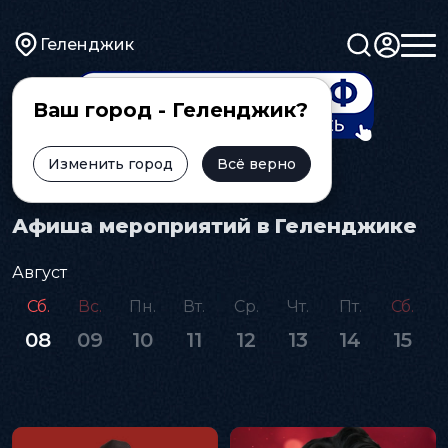
Геленджик
Ваш город - Геленджик?
Изменить город
Всё верно
Главная
Афиша
Афиша мероприятий в Геленджике
Август
Сб.
Вс.
Пн.
Вт.
Ср.
Чт.
Пт.
Сб.
08
09
10
11
12
13
14
15