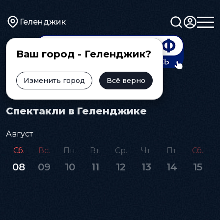
Геленджик
Ваш город - Геленджик?
Изменить город
Всё верно
Главная
Афиша
Спектакль
Спектакли в Геленджике
Август
Сб.
Вс.
Пн.
Вт.
Ср.
Чт.
Пт.
Сб.
08
09
10
11
12
13
14
15